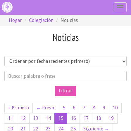
Togg
navig
Hogar
Colegiación
Noticias
Noticias
Orden
Búsqueda
« Primero
← Previo
5
6
7
8
9
10
11
12
13
14
15
16
17
18
19
20
21
22
23
24
25
Siguiente →