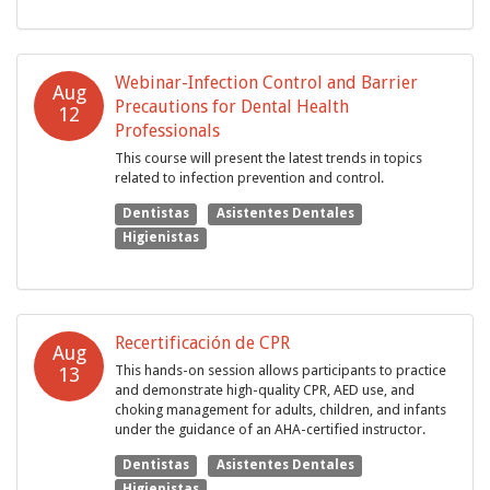
Webinar-Infection Control and Barrier
Aug
Precautions for Dental Health
12
Professionals
This course will present the latest trends in topics
related to infection prevention and control.
Dentistas
Asistentes Dentales
Higienistas
Recertificación de CPR
Aug
This hands-on session allows participants to practice
13
and demonstrate high-quality CPR, AED use, and
choking management for adults, children, and infants
under the guidance of an AHA-certified instructor.
Dentistas
Asistentes Dentales
Higienistas