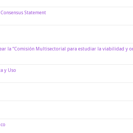
l Consensus Statement
ear la “Comisión Multisectorial para estudiar la viabilidad y o
ta y Uso
ico