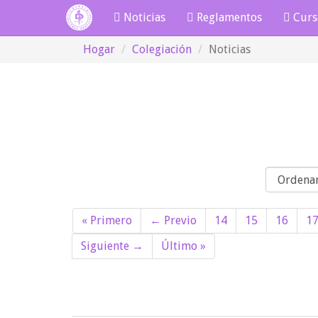
Noticias
Reglamentos
Curs
Hogar
Colegiación
Noticias
Orden
« Primero
← Previo
14
15
16
1
Siguiente →
Último »