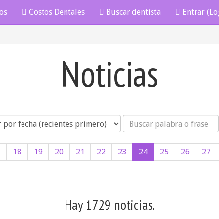
os
Costos Dentales
Buscar dentista
Entrar (Lo
Noticias
Búsqueda
7
18
19
20
21
22
23
24
25
26
27
Hay 1729 noticias.