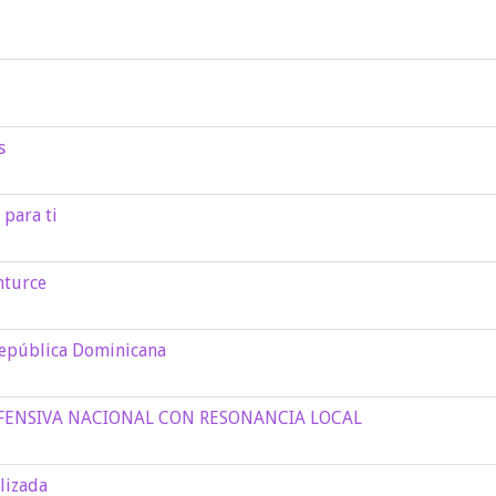
s
para ti
nturce
República Dominicana
OFENSIVA NACIONAL CON RESONANCIA LOCAL
lizada