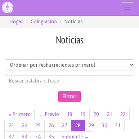
Togg
navig
Hogar
Colegiación
Noticias
Noticias
Orden
Búsqueda
« Primero
← Previo
18
19
20
21
22
23
24
25
26
27
28
29
30
31
32
33
34
35
Siguiente →