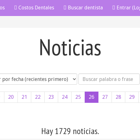
os
Costos Dentales
Buscar dentista
Entrar (Lo
Noticias
Búsqueda
9
20
21
22
23
24
25
26
27
28
29
Hay 1729 noticias.