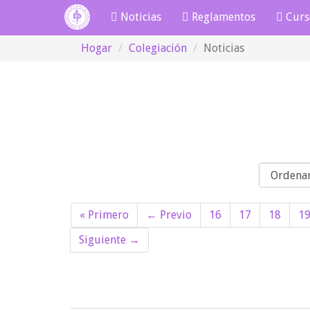
Noticias
Reglamentos
Curs
Hogar
Colegiación
Noticias
Orden
« Primero
← Previo
16
17
18
1
Siguiente →