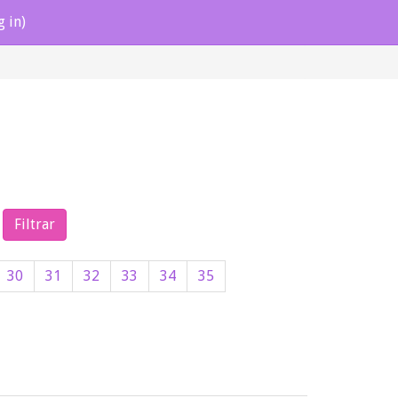
g in)
30
31
32
33
34
35