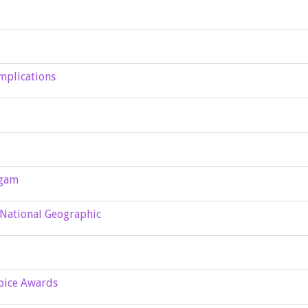
mplications
lgam
r National Geographic
hoice Awards