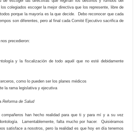
d de escoger las directivas que regirían los destinos y rumbos del
los colegiados escoger la mejor directiva que los represente, libre de
todos porque la mayoría es la que decide.
Debo reconocer que cada
iempos son diferentes, pero al final cada Comité Ejecutivo sacrifica de
 nos precedieron:
ntología y la fiscalización de todo aquél que no esté debidamente
e terceros, como lo pueden ser los planes médicos
e la rama legislativa y ejecutiva
la
Reforma de Salud
s compañeros han hecho realidad para que ti y para mí y a su vez
dontología.
Lamentablemente, falta mucho por hacer.
Quisiéramos
nos satisface a nosotros, pero la realidad es que hoy en día tenemos