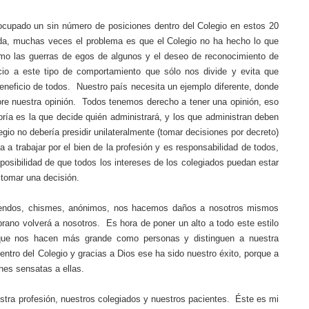
cupado un sin número de posiciones dentro del Colegio en estos 20
da, muchas veces el problema es que el Colegio no ha hecho lo que
omo las guerras de egos de algunos y el deseo de reconocimiento de
o a este tipo de comportamiento que sólo nos divide y evita que
beneficio de todos.
Nuestro país necesita un ejemplo diferente, donde
re nuestra opinión.
Todos tenemos derecho a tener una opinión, eso
ría es la que decide quién administrará, y los que administran deben
egio no debería presidir unilateralmente (tomar decisiones por decreto)
a a trabajar por el bien de la profesión y es responsabilidad de todos,
a posibilidad de que todos los intereses de los colegiados puedan estar
tomar una decisión.
endos, chismes, anónimos, nos hacemos daños a nosotros mismos
prano volverá a nosotros.
Es hora de poner un alto a todo este estilo
que nos hacen más grande como personas y distinguen a nuestra
entro del Colegio y gracias a Dios ese ha sido nuestro éxito, porque a
nes sensatas a ellas.
stra profesión, nuestros colegiados y nuestros pacientes.
Éste es mi