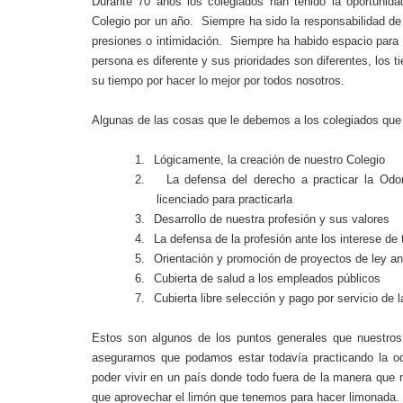
Durante 70 años los colegiados han tenido la oportunida
Colegio por un año.
Siempre ha sido la responsabilidad de 
presiones o intimidación.
Siempre ha habido espacio para 
persona es diferente y sus prioridades son diferentes, los t
su tiempo por hacer lo mejor por todos nosotros.
Algunas de las cosas que le debemos a los colegiados que
1.
Lógicamente, la creación de nuestro Colegio
2.
La defensa del derecho a practicar la Odo
licenciado para practicarla
3.
Desarrollo de nuestra profesión y sus valores
4.
La defensa de la profesión ante los interese d
5.
Orientación y promoción de proyectos de ley ant
6.
Cubierta de salud a los empleados públicos
7.
Cubierta libre selección y pago por servicio de 
Estos son algunos de los puntos generales que nuestro
asegurarnos que podamos estar todavía practicando la o
poder vivir en un país donde todo fuera de la manera que 
que aprovechar el limón que tenemos para hacer limonada.