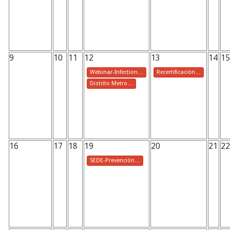
9
10
11
12
13
14
15
Webinar-Infection…
Recertificación…
Distrito Metro…
16
17
18
19
20
21
22
SEDE-Prevención…