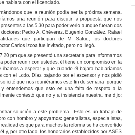
e hablara con el licenciado.
ormándonos que la reunión podía ser la próxima semana.
eníamos una reunión para discutir la propuesta que nos
r presentes a las 5:30 para poder verlo aunque fueran dos
s doctores: Pedro A. Chéverez, Eugenio González, Rafael
ialidades que participan de Mi Salud, los doctores
octor Carlos Izcoa fue invitado, pero no llegó.
 7:20 pm que se presentó una secretaria para informarnos
 a poder reunir con ustedes, él tiene un compromiso en la
e íbamos a esperar y que cuando él bajara hablaríamos
 con el Lcdo. Díaz bajando por el ascensor y nos pidió
 solicité que nos reuniéramos este fin de semana
porque
s y entendemos
que esto es una falta de respeto a la
almente contestó que no y a insistencia nuestra, me dijo:
ntrar solución a este problema.
Esto es un trabajo de
o con hombro y apoyarnos: generalistas, especialistas,
 realidad es que para muchos la reforma se ha convertido
 él y, por otro lado, los honorarios establecidos por ASES