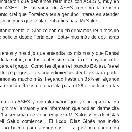
indicaron que debíamos reunirnos con ASES y, muy en
 en ASES.
El personal de ASES coordinó la reunión
to creí que Fortaleza tenía genuino interés en atender
as soluciones que le planteábamos para Mi Salud.
ntablemente, el Síndico con quien debíamos reunirnos no
e solicitó desde Fortaleza.
Estuvimos más de dos horas
ientos y nos dijo que entendía los mismos y que Dental
de la salud, con los cuales su situación es muy particular
para el grupo.
Como les dije en el pasado E-blast, fue el
rle co-pagos a los procedimientos dentales para poder
abemos es mucho más, llegando hasta un 35% en algunos
 reunión él nos dio una cita para el 28 de octubre a las
a cita con ASES y me informaron que yo no aparecía en
0 pm me llamaron y me informaron que podían darme cita
: “La semana que viene empieza Mi Salud y los dentistas
 Mi Salud comience.
El Lcdo. Díaz Ginés nos invitó
r un hueco para atendernos.”
La persona quedó en