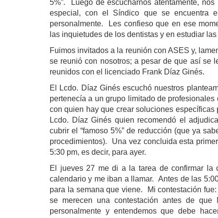
5%”.
Luego de escucharnos atentamente, nos 
especial, con el Síndico que se encuentra
personalmente.
Les confieso que en ese momen
las inquietudes de los dentistas y en estudiar l
Fuimos invitados a la reunión con ASES y, lame
se reunió con nosotros; a pesar de que así se l
reunidos con el licenciado Frank Díaz Ginés.
El Lcdo. Díaz Ginés escuchó nuestros planteam
pertenecía a un grupo limitado de profesionales 
con quien hay que crear soluciones específicas 
Lcdo. Díaz Ginés quien recomendó el adjudica
cubrir el “famoso 5%” de reducción (que ya s
procedimientos).
Una vez concluida esta primera
5:30 pm, es decir, para ayer.
El jueves 27 me di a la tarea de confirmar l
calendario y me iban a llamar.
Antes de las 5:0
para la semana que viene.
Mi contestación fue
se merecen una contestación antes de que
personalmente y entendemos que debe hace