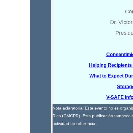
Cor
Dr. Vícto
Presid
Consentimi
Helping Recipients
What to Expect Duri
Storag
V-SAFE Info
Nota aclaratoria: Este evento no es organ
Rico (CMCPR). Esta publicación tampoco 
actividad de referencia.