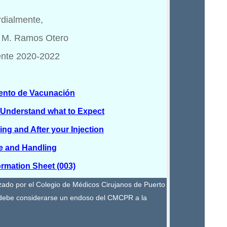
dialmente,
r M. Ramos Otero
ente 2020-2022
ento de Vacunación
 Understand what to Expect
ng and After your Injection
e and Handling
rmation Sheet (003)
izado por el Colegio de Médicos Cirujanos de Puerto
debe considerarse un endoso del CMCPR a la