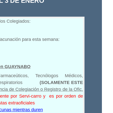
AL 3 DE ENERO
os Colegiados:
acunación para esta semana:
s en GUAYNABO
armaceúticos, Tecnólogos Médicos,
spiratorios
(SOLAMENTE ESTE
ncia de Colegiación o Registro de la Ofic.
ente por Servi-carro y es por orden de
tas extraoficiales
cunas mientras duren