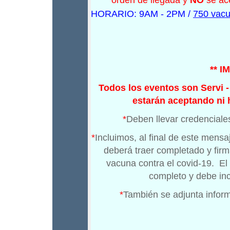
orden de llegada y
NO
se ace
HORARIO: 9AM - 2PM /
750 vacu
** I
Todos los eventos son Servi -
estarán aceptando ni h
*
Deben llevar credenciales
*
Incluimos, al final de este mens
deberá traer completado y firm
vacuna contra el covid-19. El
completo y debe inc
*
También se adjunta inform