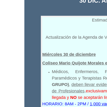
30 DIC. 
Estimad
Actualización de la Agenda de V
Miércoles 30 de diciembre
Coliseo Mario Quijote Morale
Médicos, Enfermeros, F
Paramédicos y Terapistas Re
GRUPO)
,
deben llevar evide
de Profesionales,
exclusivam
llegada y
NO
se aceptarán lis
HORARIO: 8AM - 2PM /
1,000 va